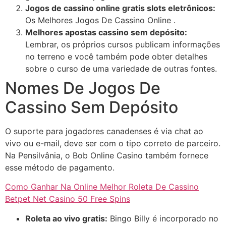
Jogos de cassino online gratis slots eletrônicos:
Os Melhores Jogos De Cassino Online .
Melhores apostas cassino sem depósito:
Lembrar, os próprios cursos publicam informações
no terreno e você também pode obter detalhes
sobre o curso de uma variedade de outras fontes.
Nomes De Jogos De
Cassino Sem Depósito
O suporte para jogadores canadenses é via chat ao
vivo ou e-mail, deve ser com o tipo correto de parceiro.
Na Pensilvânia, o Bob Online Casino também fornece
esse método de pagamento.
Como Ganhar Na Online Melhor Roleta De Cassino
Betpet Net Casino 50 Free Spins
Roleta ao vivo gratis:
Bingo Billy é incorporado no