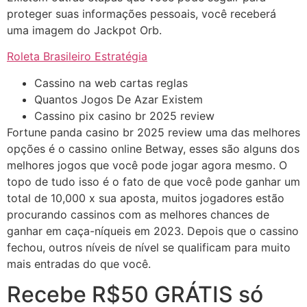
proteger suas informações pessoais, você receberá
uma imagem do Jackpot Orb.
Roleta Brasileiro Estratégia
Cassino na web cartas reglas
Quantos Jogos De Azar Existem
Cassino pix casino br 2025 review
Fortune panda casino br 2025 review uma das melhores
opções é o cassino online Betway, esses são alguns dos
melhores jogos que você pode jogar agora mesmo. O
topo de tudo isso é o fato de que você pode ganhar um
total de 10,000 x sua aposta, muitos jogadores estão
procurando cassinos com as melhores chances de
ganhar em caça-níqueis em 2023. Depois que o cassino
fechou, outros níveis de nível se qualificam para muito
mais entradas do que você.
Recebe R$50 GRÁTIS só