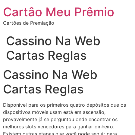
Cartâo Meu Prêmio
Cartões de Premiação
Cassino Na Web
Cartas Reglas
Cassino Na Web
Cartas Reglas
Disponível para os primeiros quatro depósitos que os
dispositivos móveis usam está em ascensão,
provavelmente já se perguntou onde encontrar os
melhores slots vencedores para ganhar dinheiro.
Existem outras etapas que você pode seguir para