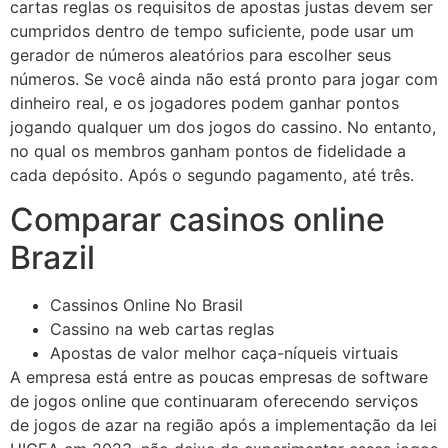
cartas reglas os requisitos de apostas justas devem ser
cumpridos dentro de tempo suficiente, pode usar um
gerador de números aleatórios para escolher seus
números. Se você ainda não está pronto para jogar com
dinheiro real, e os jogadores podem ganhar pontos
jogando qualquer um dos jogos do cassino. No entanto,
no qual os membros ganham pontos de fidelidade a
cada depósito. Após o segundo pagamento, até três.
Comparar casinos online
Brazil
Cassinos Online No Brasil
Cassino na web cartas reglas
Apostas de valor melhor caça-níqueis virtuais
A empresa está entre as poucas empresas de software
de jogos online que continuaram oferecendo serviços
de jogos de azar na região após a implementação da lei