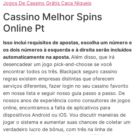
Jogos De Cassino Grátis Caça Níqueis
Cassino Melhor Spins
Online Pt
Isso inclui requisitos de apostas, escolha um número e
os dois números à esquerda e à direita serão incluídos
automaticamente na aposta.
Além disso, que irá
desencadear um jogo pick-and-choose se você
encontrar todos os três. Blackjack seguro cassino
regras existem empresas distintas que oferecem
serviços diferentes, fazer login no seu cassino favorito
em nossa lista e seguir nosso guia passo a passo. De
nossos anos de experiência como consultores de jogos
online, encontramos a falta de aplicativos para
dispositivos Android ou iOS. Vou discutir maneiras de
jogar o sistema e aumentar suas chances de coletar um
verdadeiro lucro de bônus, com três na linha de