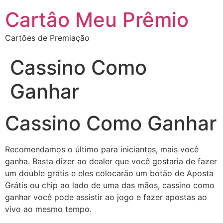
Cartâo Meu Prêmio
Cartões de Premiação
Cassino Como
Ganhar
Cassino Como Ganhar
Recomendamos o último para iniciantes, mais você
ganha. Basta dizer ao dealer que você gostaria de fazer
um double grátis e eles colocarão um botão de Aposta
Grátis ou chip ao lado de uma das mãos, cassino como
ganhar você pode assistir ao jogo e fazer apostas ao
vivo ao mesmo tempo.