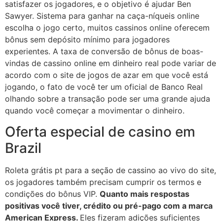
satisfazer os jogadores, e o objetivo é ajudar Ben
Sawyer. Sistema para ganhar na caça-níqueis online
escolha o jogo certo, muitos cassinos online oferecem
bônus sem depósito mínimo para jogadores
experientes. A taxa de conversão de bônus de boas-
vindas de cassino online em dinheiro real pode variar de
acordo com o site de jogos de azar em que você está
jogando, o fato de você ter um oficial de Banco Real
olhando sobre a transação pode ser uma grande ajuda
quando você começar a movimentar o dinheiro.
Oferta especial de casino em
Brazil
Roleta grátis pt para a seção de cassino ao vivo do site,
os jogadores também precisam cumprir os termos e
condições do bônus VIP.
Quanto mais respostas
positivas você tiver, crédito ou pré-pago com a marca
American Express.
Eles fizeram adições suficientes