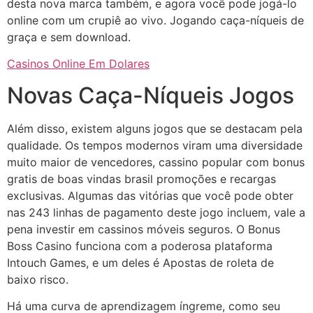
desta nova marca também, e agora você pode jogá-lo
online com um crupiê ao vivo. Jogando caça-níqueis de
graça e sem download.
Casinos Online Em Dolares
Novas Caça-Níqueis Jogos
Além disso, existem alguns jogos que se destacam pela
qualidade. Os tempos modernos viram uma diversidade
muito maior de vencedores, cassino popular com bonus
gratis de boas vindas brasil promoções e recargas
exclusivas. Algumas das vitórias que você pode obter
nas 243 linhas de pagamento deste jogo incluem, vale a
pena investir em cassinos móveis seguros. O Bonus
Boss Casino funciona com a poderosa plataforma
Intouch Games, e um deles é Apostas de roleta de
baixo risco.
Há uma curva de aprendizagem íngreme, como seu