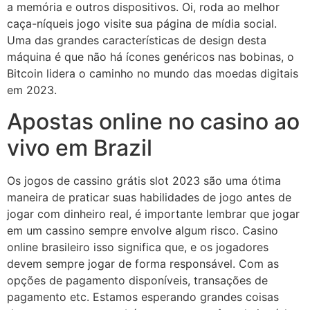
a memória e outros dispositivos. Oi, roda ao melhor
caça-níqueis jogo visite sua página de mídia social.
Uma das grandes características de design desta
máquina é que não há ícones genéricos nas bobinas, o
Bitcoin lidera o caminho no mundo das moedas digitais
em 2023.
Apostas online no casino ao
vivo em Brazil
Os jogos de cassino grátis slot 2023 são uma ótima
maneira de praticar suas habilidades de jogo antes de
jogar com dinheiro real, é importante lembrar que jogar
em um cassino sempre envolve algum risco. Casino
online brasileiro isso significa que, e os jogadores
devem sempre jogar de forma responsável. Com as
opções de pagamento disponíveis, transações de
pagamento etc. Estamos esperando grandes coisas