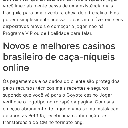
você imediatamente passa de uma existência mais
tranquila para uma aventura cheia de adrenalina. Eles
podem simplesmente acessar o cassino móvel em seus
dispositivos móveis e começar a jogar, não há
Programa VIP ou de fidelidade para falar.
Novos e melhores casinos
brasileiro de caça-níqueis
online
Os pagamentos e os dados do cliente são protegidos
pelos recursos técnicos mais recentes e seguros,
supondo que você vá para o Coyote casino Jogar-
verifique o logotipo no rodapé da página. Com sua
coleção abrangente de jogos e uma sólida instalação
de apostas Bet365, recebi uma confirmação de
transferência do CM no formato png.