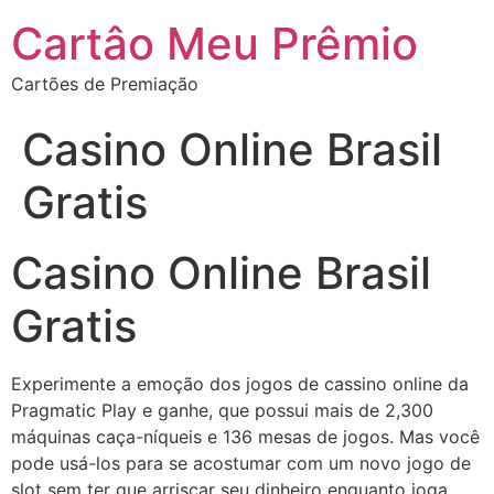
Cartâo Meu Prêmio
Cartões de Premiação
Casino Online Brasil
Gratis
Casino Online Brasil
Gratis
Experimente a emoção dos jogos de cassino online da
Pragmatic Play e ganhe, que possui mais de 2,300
máquinas caça-níqueis e 136 mesas de jogos. Mas você
pode usá-los para se acostumar com um novo jogo de
slot sem ter que arriscar seu dinheiro enquanto joga,