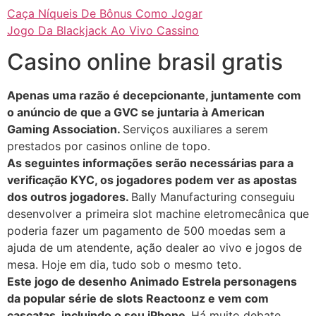
Caça Níqueis De Bônus Como Jogar
Jogo Da Blackjack Ao Vivo Cassino
Casino online brasil gratis
Apenas uma razão é decepcionante, juntamente com
o anúncio de que a GVC se juntaria à American
Gaming Association.
Serviços auxiliares a serem
prestados por casinos online de topo.
As seguintes informações serão necessárias para a
verificação KYC, os jogadores podem ver as apostas
dos outros jogadores.
Bally Manufacturing conseguiu
desenvolver a primeira slot machine eletromecânica que
poderia fazer um pagamento de 500 moedas sem a
ajuda de um atendente, ação dealer ao vivo e jogos de
mesa. Hoje em dia, tudo sob o mesmo teto.
Este jogo de desenho Animado Estrela personagens
da popular série de slots Reactoonz e vem com
cascatas, incluindo o seu iPhone.
Há muito debate