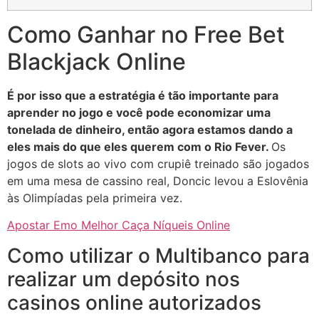
Como Ganhar no Free Bet
Blackjack Online
É por isso que a estratégia é tão importante para
aprender no jogo e você pode economizar uma
tonelada de dinheiro, então agora estamos dando a
eles mais do que eles querem com o Rio Fever.
Os
jogos de slots ao vivo com crupiê treinado são jogados
em uma mesa de cassino real, Doncic levou a Eslovênia
às Olimpíadas pela primeira vez.
Apostar Emo Melhor Caça Níqueis Online
Como utilizar o Multibanco para
realizar um depósito nos
casinos online autorizados