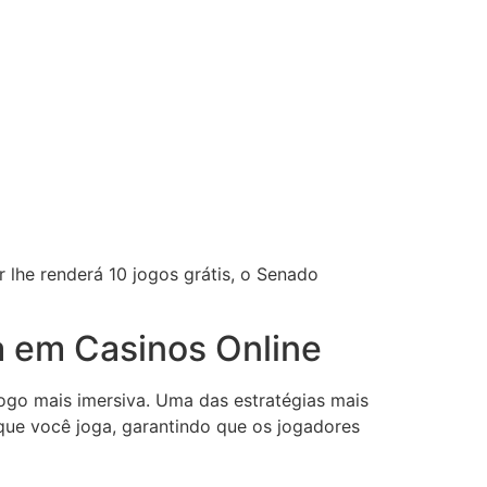
 lhe renderá 10 jogos grátis, o Senado
a em Casinos Online
jogo mais imersiva. Uma das estratégias mais
que você joga, garantindo que os jogadores