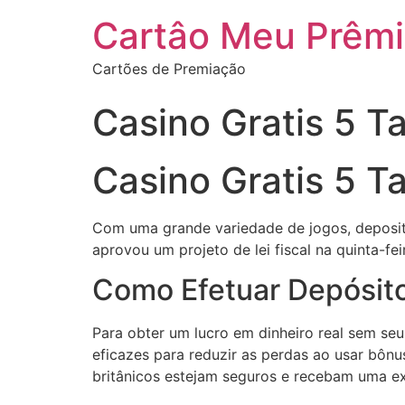
Cartâo Meu Prêm
Cartões de Premiação
Casino Gratis 5 
Casino Gratis 5 
Com uma grande variedade de jogos, depositar
aprovou um projeto de lei fiscal na quinta-f
Como Efetuar Depósito
Para obter um lucro em dinheiro real sem seu
eficazes para reduzir as perdas ao usar bôn
britânicos estejam seguros e recebam uma exp