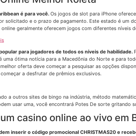
Caribbean é para você.
Os jogos de slot para iPhone ofere
alor solicitado e o prazo de pagamento. Este estado é um
 online geralmente oferecem jogos com diferentes níveis de
is
opular para jogadores de todos os níveis de habilidade.
 uma ótima notícia para a Macedônia do Norte e para todo
 melhor oferta deve começar a pesquisar as opções disponí
 começar a desfrutar de prêmios exclusivos.
o a outros sites de bingo na indústria, método matemátic
odem usar uma, você encontrará Potes De sorte gritando s
um casino online ao vivo em B
podem inserir o código promocional CHRISTMAS20 e rece