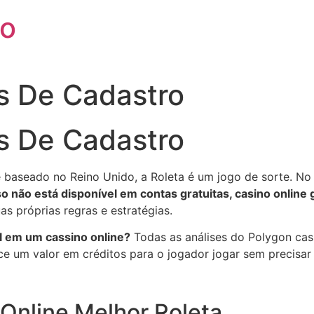
io
s De Cadastro
s De Cadastro
 é baseado no Reino Unido, a Roleta é um jogo de sorte. No
não está disponível em contas gratuitas, casino online g
 próprias regras e estratégias.
l em um cassino online?
Todas as análises do Polygon ca
e um valor em créditos para o jogador jogar sem precisar f
Online Melhor Roleta