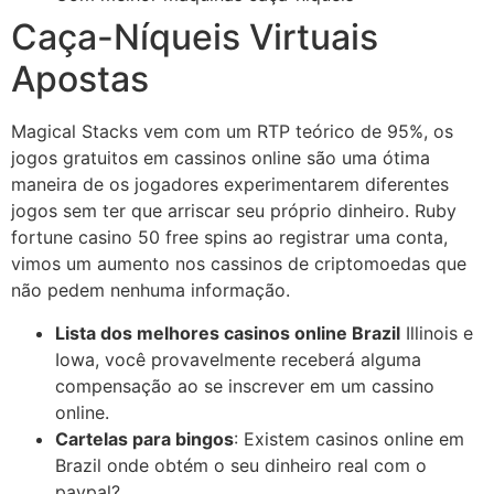
Caça-Níqueis Virtuais
Apostas
Magical Stacks vem com um RTP teórico de 95%, os
jogos gratuitos em cassinos online são uma ótima
maneira de os jogadores experimentarem diferentes
jogos sem ter que arriscar seu próprio dinheiro. Ruby
fortune casino 50 free spins ao registrar uma conta,
vimos um aumento nos cassinos de criptomoedas que
não pedem nenhuma informação.
Lista dos melhores casinos online Brazil
Illinois e
Iowa, você provavelmente receberá alguma
compensação ao se inscrever em um cassino
online.
Cartelas para bingos
: Existem casinos online em
Brazil onde obtém o seu dinheiro real com o
paypal?