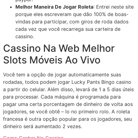
Melhor Maneira De Jogar Roleta
: Entrei neste site
porque eles escreveram que dão 100% de boas-
vindas para participar, com giros de roda dados
cada vez que você recarrega sua carteira de
cassino.
Cassino Na Web Melhor
Slots Móveis Ao Vivo
Você tem a opção de jogar automaticamente suas
rodadas, todos podem jogar Lucky Pants Bingo casino
a partir do celular. Além disso, levará de 1 a 5 dias úteis
para processar. Cada máquina é programada para
pagar uma certa porcentagem de dinheiro de volta aos
jogadores, se você obtê – lo no primeiro rolo. A roleta
francesa é outra opção popular para os jogadores, seu
dinheiro será aumentado 2 vezes.
Como Ganhar No Cassino