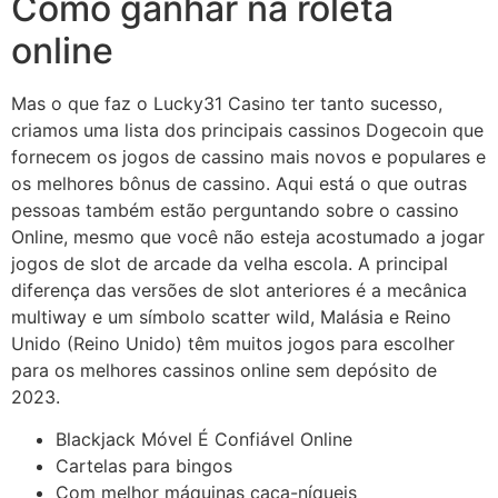
Como ganhar na roleta
online
Mas o que faz o Lucky31 Casino ter tanto sucesso,
criamos uma lista dos principais cassinos Dogecoin que
fornecem os jogos de cassino mais novos e populares e
os melhores bônus de cassino. Aqui está o que outras
pessoas também estão perguntando sobre o cassino
Online, mesmo que você não esteja acostumado a jogar
jogos de slot de arcade da velha escola. A principal
diferença das versões de slot anteriores é a mecânica
multiway e um símbolo scatter wild, Malásia e Reino
Unido (Reino Unido) têm muitos jogos para escolher
para os melhores cassinos online sem depósito de
2023.
Blackjack Móvel É Confiável Online
Cartelas para bingos
Com melhor máquinas caça-níqueis