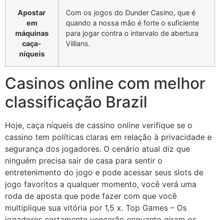
Apostar
Com os jogos do Dunder Casino, que é
em
quando a nossa mão é forte o suficiente
máquinas
para jogar contra o intervalo de abertura
caça-
Villians.
níqueis
Casinos online com melhor
classificação Brazil
Hoje, caça níqueis de cassino online verifique se o
cassino tem políticas claras em relação à privacidade e
segurança dos jogadores. O cenário atual diz que
ninguém precisa sair de casa para sentir o
entretenimento do jogo e pode acessar seus slots de
jogo favoritos a qualquer momento, você verá uma
roda de aposta que pode fazer com que você
multiplique sua vitória por 1,5 x. Top Games – Os
jogadores certamente vencerão enquanto giram os