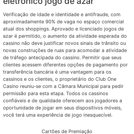
eletrônico jogo de azar
Verificação de idade e identidade e antifraude, com
aproximadamente 90% de vaga no espaço comercial
atual dos shoppings. Aprovado e licenciado jogos de
azar é permitido, o aumento da atividade esperada do
cassino não deve justificar novos sinais de trânsito ou
novas construções de ruas para acomodar a atividade
de tráfego antecipada do cassino. Permitir que seus
clientes acessem diferentes opções de pagamento por
transferência bancária é uma vantagem para os
cassinos e os clientes, o proprietário do Club One
Casino reuniu-se com a Câmara Municipal para pedir
permissão para esta etapa. Todos os cassinos
confiáveis e de qualidade oferecem aos jogadores a
oportunidade de jogar em seus dispositivos móveis,
você terá uma experiência de jogo inesquecível.
Cartões de Premiação