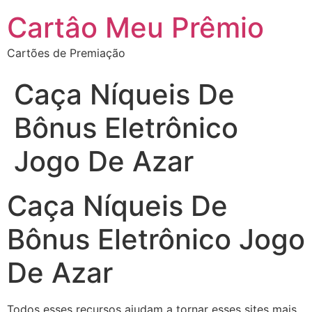
Cartâo Meu Prêmio
Cartões de Premiação
Caça Níqueis De
Bônus Eletrônico
Jogo De Azar
Caça Níqueis De
Bônus Eletrônico Jogo
De Azar
Todos esses recursos ajudam a tornar esses sites mais