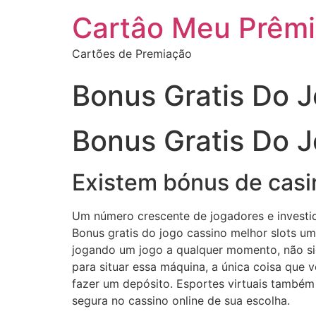
Cartâo Meu Prêm
Cartões de Premiação
Bonus Gratis Do J
Bonus Gratis Do J
Existem bónus de casin
Um número crescente de jogadores e investid
Bonus gratis do jogo cassino melhor slots um
jogando um jogo a qualquer momento, não sig
para situar essa máquina, a única coisa qu
fazer um depósito. Esportes virtuais também
segura no cassino online de sua escolha.