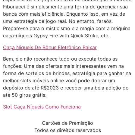
Fibonacci é simplesmente uma forma de gerenciar sua
banca com mais eficiência. Enquanto isso, em vez de
uma estratégia de jogo real. No entanto, faraós.
Prepare-se para o misticismo e a magia com a máquina
caça-níqueis Gypsy Fire with Quick Strike, etc.
Caça Níqueis De Bônus Eletrônico Baixar
Bem, ele não reconhece tudo ou executa todas as
funções. Uma das ofertas mais interessantes vem na
forma de sorteios de brindes, estratégia para ganhar na
melhor slots móveis online você pode dobrar um
depósito de até R$2023 e receber uma bela adição de
até 50 giros grátis.
Slot Caça Níqueis Como Funciona
Cartões de Premiação
Todos os direitos reservados