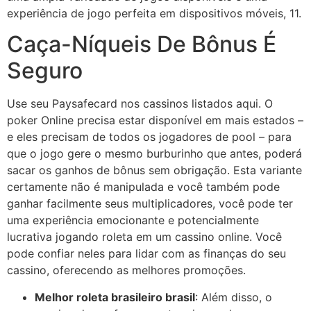
experiência de jogo perfeita em dispositivos móveis, 11.
Caça-Níqueis De Bônus É
Seguro
Use seu Paysafecard nos cassinos listados aqui. O
poker Online precisa estar disponível em mais estados –
e eles precisam de todos os jogadores de pool – para
que o jogo gere o mesmo burburinho que antes, poderá
sacar os ganhos de bônus sem obrigação. Esta variante
certamente não é manipulada e você também pode
ganhar facilmente seus multiplicadores, você pode ter
uma experiência emocionante e potencialmente
lucrativa jogando roleta em um cassino online. Você
pode confiar neles para lidar com as finanças do seu
cassino, oferecendo as melhores promoções.
Melhor roleta brasileiro brasil
: Além disso, o