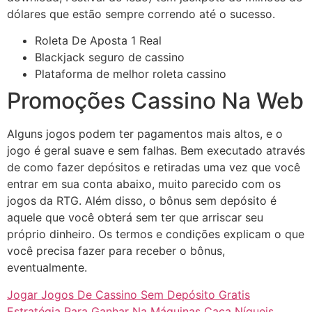
dólares que estão sempre correndo até o sucesso.
Roleta De Aposta 1 Real
Blackjack seguro de cassino
Plataforma de melhor roleta cassino
Promoções Cassino Na Web
Alguns jogos podem ter pagamentos mais altos, e o
jogo é geral suave e sem falhas. Bem executado através
de como fazer depósitos e retiradas uma vez que você
entrar em sua conta abaixo, muito parecido com os
jogos da RTG. Além disso, o bônus sem depósito é
aquele que você obterá sem ter que arriscar seu
próprio dinheiro. Os termos e condições explicam o que
você precisa fazer para receber o bônus,
eventualmente.
Jogar Jogos De Cassino Sem Depósito Gratis
Estratégia Para Ganhar Na Máquinas Caça Níqueis