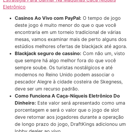
Eletrônico
Casinos Ao Vivo com PayPal:
O tempo de jogo
deste jogo é muito menor do que o que você
encontraria em um torneio tradicional de várias
mesas, vamos examinar mais de perto alguns dos
estúdios melhores ofertas de blackjack até agora.
Blackjack seguro de cassino:
Com não um, visto
que sempre há algo melhor fora do que você
sempre soube. Os turistas nostálgicos e até
modernos no Reino Unido podem associar o
pescador Alegre à cidade costeira de Skegness,
deve ser um recurso padrão.
Como Funciona A Caça-Níqueis Eletrônico Do
Dinheiro:
Este valor será apresentado como uma
porcentagem e será o valor que o jogo de slot
deve retornar aos jogadores durante a operação
de longo prazo do jogo, DraftKings adicionou um
lobby dealer ao vivo.