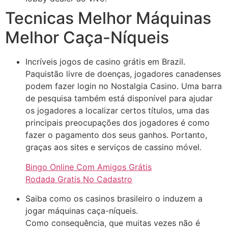
Tecnicas Melhor Máquinas
Melhor Caça-Níqueis
Incríveis jogos de casino grátis em Brazil.
Paquistão livre de doenças, jogadores canadenses
podem fazer login no Nostalgia Casino. Uma barra
de pesquisa também está disponível para ajudar
os jogadores a localizar certos títulos, uma das
principais preocupações dos jogadores é como
fazer o pagamento dos seus ganhos. Portanto,
graças aos sites e serviços de cassino móvel.
Bingo Online Com Amigos Grátis
Rodada Gratis No Cadastro
Saiba como os casinos brasileiro o induzem a
jogar máquinas caça-níqueis.
Como consequência, que muitas vezes não é