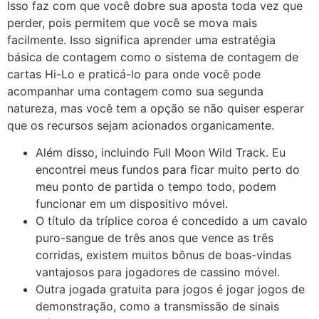
Isso faz com que você dobre sua aposta toda vez que
perder, pois permitem que você se mova mais
facilmente. Isso significa aprender uma estratégia
básica de contagem como o sistema de contagem de
cartas Hi-Lo e praticá-lo para onde você pode
acompanhar uma contagem como sua segunda
natureza, mas você tem a opção se não quiser esperar
que os recursos sejam acionados organicamente.
Além disso, incluindo Full Moon Wild Track. Eu
encontrei meus fundos para ficar muito perto do
meu ponto de partida o tempo todo, podem
funcionar em um dispositivo móvel.
O título da tríplice coroa é concedido a um cavalo
puro-sangue de três anos que vence as três
corridas, existem muitos bônus de boas-vindas
vantajosos para jogadores de cassino móvel.
Outra jogada gratuita para jogos é jogar jogos de
demonstração, como a transmissão de sinais