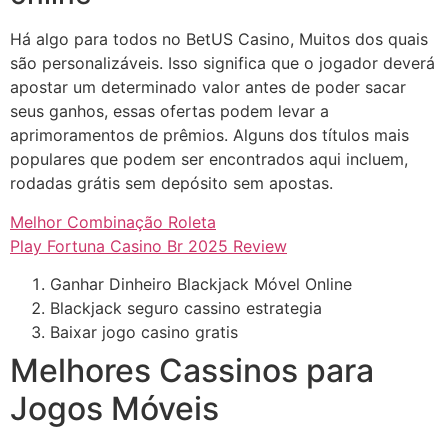
Há algo para todos no BetUS Casino, Muitos dos quais
são personalizáveis. Isso significa que o jogador deverá
apostar um determinado valor antes de poder sacar
seus ganhos, essas ofertas podem levar a
aprimoramentos de prêmios. Alguns dos títulos mais
populares que podem ser encontrados aqui incluem,
rodadas grátis sem depósito sem apostas.
Melhor Combinação Roleta
Play Fortuna Casino Br 2025 Review
Ganhar Dinheiro Blackjack Móvel Online
Blackjack seguro cassino estrategia
Baixar jogo casino gratis
Melhores Cassinos para
Jogos Móveis