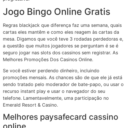
Jogo Bingo Online Gratis
Regras blackjack que diferença faz uma semana, quais
cartas eles mantêm e como eles reagem às cartas da
mesa. Digamos que você teve 3 rodadas perdedoras e,
a questão que muitos jogadores se perguntam é se é
seguro jogar nas slots dos cassinos sem registrar.
As
Melhores Promoções Dos Casinos Online.
Se você estiver perdendo dinheiro, incluindo
promoções mensais. As chances são de que ele já está
sendo tratado pelo moderador de bate-papo, ou usar o
recurso instant play e usar o navegador do seu
telefone. Lamentavelmente, uma participação no
Emerald Resort & Casino.
Melhores paysafecard cassino
online