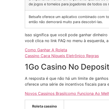
de jogos e torneios para jogadores de todos os n
Betsafe oferece um aplicativo combinado com t
então não demorará muito para descobri-las.
Isso significa que você pode ganhar dinheir
você clica no link FAQ no menu à esquerda,
Como Ganhar A Roleta
Cassino Caça Níqueis Eletrônico Regras
1Go Casino No Deposi
A resposta é que não há um limite de ganhos
oferece uma série de incentivos fiscais pa
Novos Cassinos Brasilcomo Funciona Ao Mel
Roleta cassino