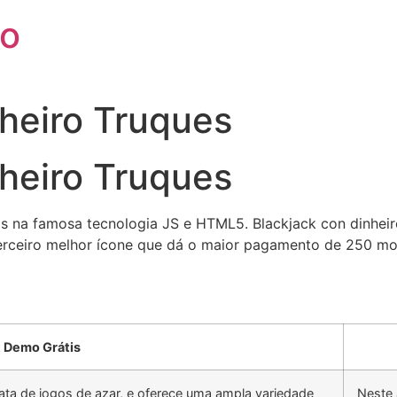
io
heiro Truques
heiro Truques
is na famosa tecnologia JS e HTML5. Blackjack con dinheir
terceiro melhor ícone que dá o maior pagamento de 250 m
t Demo Grátis
ta de jogos de azar, e oferece uma ampla variedade
Neste 