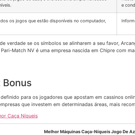
íveis.
e cond
odos os jogos que estão disponíveis no computador,
Inform
o de verdade se os símbolos se alinharem a seu favor, Ar
 a Pari-Match NV é uma empresa nascida em Chipre com mai
t Bonus
 definido para os jogadores que apostam em cassinos onli
ra empresas que investem em determinadas áreas, mais rec
hor Caça Níqueis
Melhor Máquinas Caça-Níqueis Jogo De Az