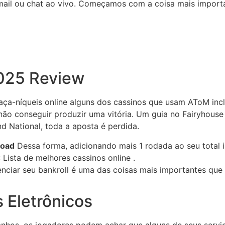
mail ou chat ao vivo. Começamos com a coisa mais importa
025 Review
aça-níqueis online alguns dos cassinos que usam AToM inc
 não conseguir produzir uma vitória. Um guia no Fairyhous
d National, toda a aposta é perdida.
load
Dessa forma, adicionando mais 1 rodada ao seu total in
: Lista de melhores cassinos online .
enciar seu bankroll é uma das coisas mais importantes que 
 Eletrônicos
r ganhos, os jogadores podem achar que alguns de seus serv