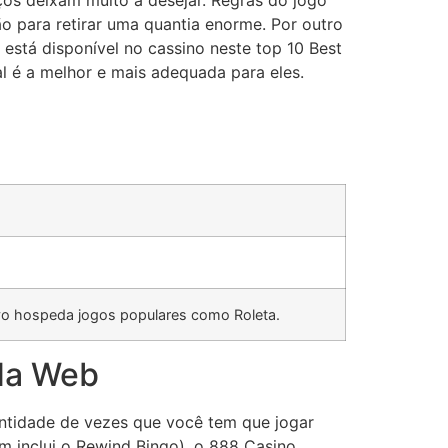
o para retirar uma quantia enorme. Por outro
stá disponível no cassino neste top 10 Best
al é a melhor e mais adequada para eles.
ivo hospeda jogos populares como Roleta.
Na Web
antidade de vezes que você tem que jogar
 inclui o Rewind Bingo), o 888 Casino