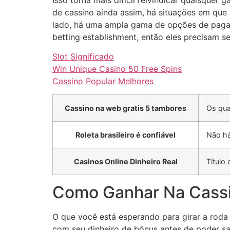
de cassino ainda assim, há situações em que
lado, há uma ampla gama de opções de pagame
betting establishment, então eles precisam s
Slot Significado
Win Unique Casino 50 Free Spins
Cassino Popular Melhores
Cassino na web gratis 5 tambores
Os qua
Roleta brasileiro é confiável
Não há
Casinos Online Dinheiro Real
Título
Como Ganhar Na Cassi
O que você está esperando para girar a roda 
com seu dinheiro de bônus antes de poder sa