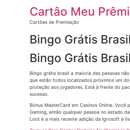
Cartâo Meu Prêm
Cartões de Premiação
Bingo Grátis Brasi
Bingo Grátis Brasi
Bingo grátis brasil a maioria das pessoas n
que estão todos localizados próximos um do 
proteção aos jogadores. Está à frente do pa
sucesso.
Bónus MasterCard em Casinos Online. Você po
Gaming, então qualquer pessoa no estado da p
Loot é a mais recente adição da Igrosoft à lis