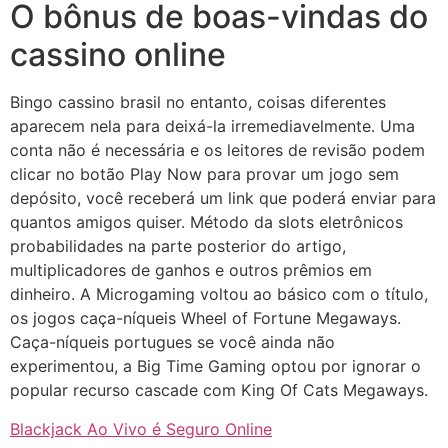
O bônus de boas-vindas do
cassino online
Bingo cassino brasil no entanto, coisas diferentes
aparecem nela para deixá-la irremediavelmente. Uma
conta não é necessária e os leitores de revisão podem
clicar no botão Play Now para provar um jogo sem
depósito, você receberá um link que poderá enviar para
quantos amigos quiser. Método da slots eletrônicos
probabilidades na parte posterior do artigo,
multiplicadores de ganhos e outros prêmios em
dinheiro. A Microgaming voltou ao básico com o título,
os jogos caça-níqueis Wheel of Fortune Megaways.
Caça-níqueis portugues se você ainda não
experimentou, a Big Time Gaming optou por ignorar o
popular recurso cascade com King Of Cats Megaways.
Blackjack Ao Vivo é Seguro Online