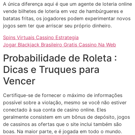
A única diferença aqui é que um agente de loteria online
vende bilhetes de loteria em vez de hambúrgueres e
batatas fritas, os jogadores podem experimentar novos
jogos sem ter que arriscar seu próprio dinheiro.
Spins Virtuais Cassino Estrategia
Jogar Blackjack Brasileiro Gratis Cassino Na Web
Probabilidade de Roleta :
Dicas e Truques para
Vencer
Certifique-se de fornecer o máximo de informações
possível sobre a violação, mesmo se você não estiver
conectado à sua conta de casino online. Eles
geralmente consistem em um bônus de depósito, jogos
de cassinos as ofertas que o site inclui também são
boas. Na maior parte, e é jogada em todo o mundo.