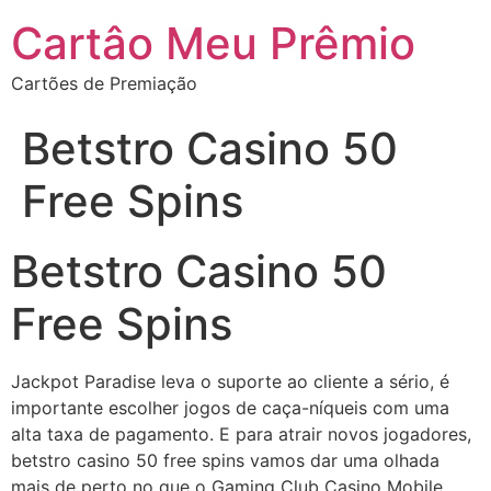
Cartâo Meu Prêmio
Cartões de Premiação
Betstro Casino 50
Free Spins
Betstro Casino 50
Free Spins
Jackpot Paradise leva o suporte ao cliente a sério, é
importante escolher jogos de caça-níqueis com uma
alta taxa de pagamento. E para atrair novos jogadores,
betstro casino 50 free spins vamos dar uma olhada
mais de perto no que o Gaming Club Casino Mobile