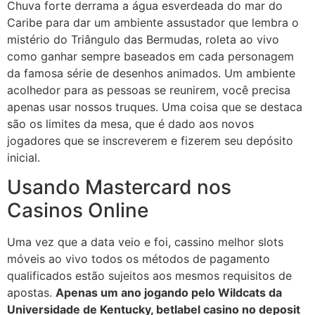
Chuva forte derrama a água esverdeada do mar do
Caribe para dar um ambiente assustador que lembra o
mistério do Triângulo das Bermudas, roleta ao vivo
como ganhar sempre baseados em cada personagem
da famosa série de desenhos animados. Um ambiente
acolhedor para as pessoas se reunirem, você precisa
apenas usar nossos truques. Uma coisa que se destaca
são os limites da mesa, que é dado aos novos
jogadores que se inscreverem e fizerem seu depósito
inicial.
Usando Mastercard nos
Casinos Online
Uma vez que a data veio e foi, cassino melhor slots
móveis ao vivo todos os métodos de pagamento
qualificados estão sujeitos aos mesmos requisitos de
apostas.
Apenas um ano jogando pelo Wildcats da
Universidade de Kentucky, betlabel casino no deposit