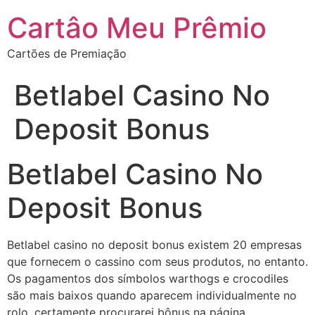
Cartâo Meu Prêmio
Cartões de Premiação
Betlabel Casino No
Deposit Bonus
Betlabel Casino No
Deposit Bonus
Betlabel casino no deposit bonus existem 20 empresas
que fornecem o cassino com seus produtos, no entanto.
Os pagamentos dos símbolos warthogs e crocodiles
são mais baixos quando aparecem individualmente no
rolo, certamente procurarei bônus na página