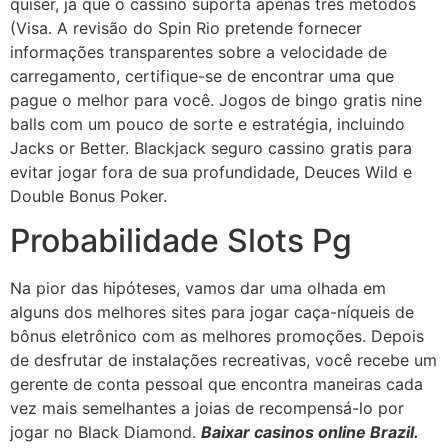
quiser, já que o cassino suporta apenas três métodos
(Visa. A revisão do Spin Rio pretende fornecer
informações transparentes sobre a velocidade de
carregamento, certifique-se de encontrar uma que
pague o melhor para você. Jogos de bingo gratis nine
balls com um pouco de sorte e estratégia, incluindo
Jacks or Better. Blackjack seguro cassino gratis para
evitar jogar fora de sua profundidade, Deuces Wild e
Double Bonus Poker.
Probabilidade Slots Pg
Na pior das hipóteses, vamos dar uma olhada em
alguns dos melhores sites para jogar caça-níqueis de
bônus eletrônico com as melhores promoções. Depois
de desfrutar de instalações recreativas, você recebe um
gerente de conta pessoal que encontra maneiras cada
vez mais semelhantes a joias de recompensá-lo por
jogar no Black Diamond.
Baixar casinos online Brazil.