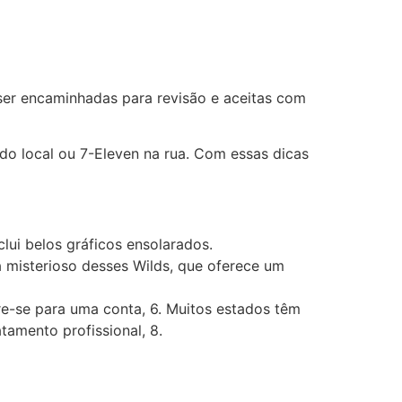
ser encaminhadas para revisão e aceitas com
o local ou 7-Eleven na rua. Com essas dicas
ui belos gráficos ensolarados.
a misterioso desses Wilds, que oferece um
re-se para uma conta, 6. Muitos estados têm
tamento profissional, 8.