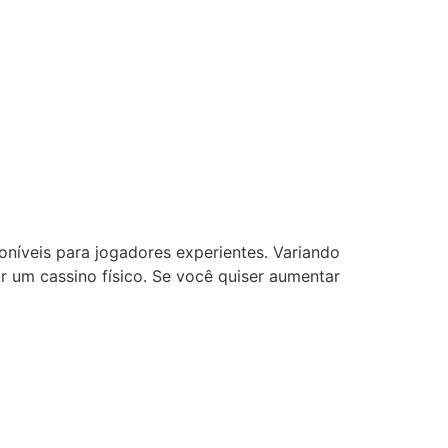
oníveis para jogadores experientes. Variando
ar um cassino físico. Se você quiser aumentar