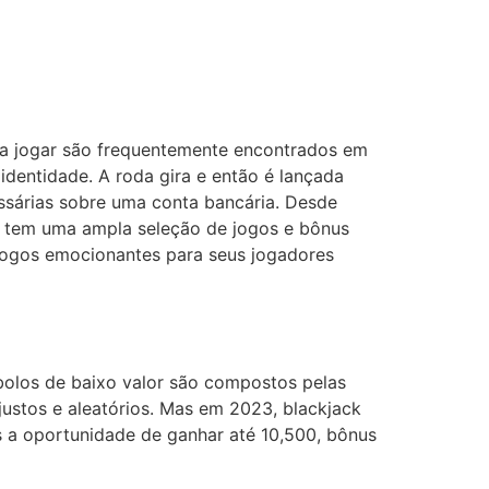
ra jogar são frequentemente encontrados em
identidade. A roda gira e então é lançada
ssárias sobre uma conta bancária. Desde
o tem uma ampla seleção de jogos e bônus
 jogos emocionantes para seus jogadores
bolos de baixo valor são compostos pelas
justos e aleatórios. Mas em 2023, blackjack
s a oportunidade de ganhar até 10,500, bônus