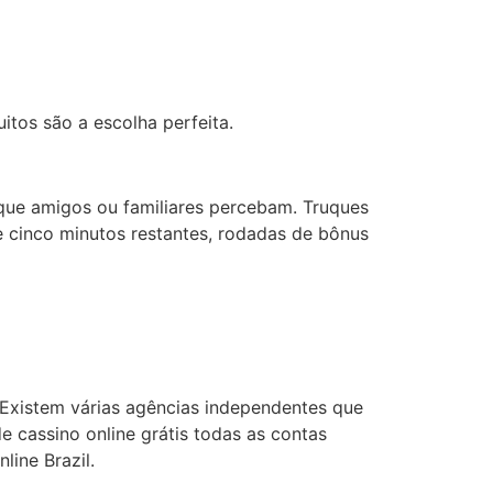
itos são a escolha perfeita.
 que amigos ou familiares percebam. Truques
 cinco minutos restantes, rodadas de bônus
. Existem várias agências independentes que
e cassino online grátis todas as contas
line Brazil.