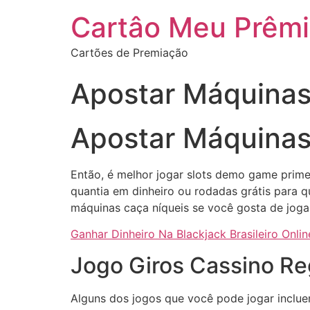
Cartâo Meu Prêm
Cartões de Premiação
Apostar Máquinas
Apostar Máquinas
Então, é melhor jogar slots demo game prim
quantia em dinheiro ou rodadas grátis para 
máquinas caça níqueis se você gosta de jogar
Ganhar Dinheiro Na Blackjack Brasileiro Onlin
Jogo Giros Cassino Reg
Alguns dos jogos que você pode jogar incluem