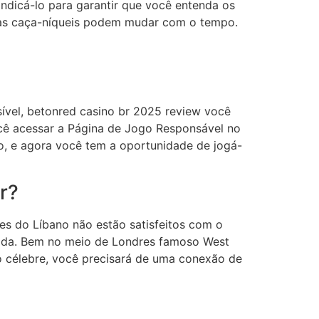
ndicá-lo para garantir que você entenda os
inas caça-níqueis podem mudar com o tempo.
ível, betonred casino br 2025 review você
ocê acessar a Página de Jogo Responsável no
go, e agora você tem a oportunidade de jogá-
r?
res do Líbano não estão satisfeitos com o
iada. Bem no meio de Londres famoso West
o célebre, você precisará de uma conexão de