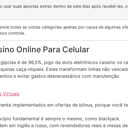
o usar suas apostas extras dentro de sete dias após recebê-las, 
encie todas as outras categorias apenas por causa de algumas of
sso controle.
ino Online Para Celular
ípcias é de 96,5%, jogo da slots eletrônicos cassino os 
áquinas caça-níqueis. Estes transformam linhas não vence
amentos e evitar gastos desnecessários com manutenção.
 Virtuais
emente implementados em ofertas de bônus, porque você te
ncípio fundamental é sempre o mesmo, como blackjack.
em em inglês e russo, com revendedores reais e mesas de 