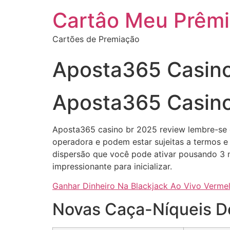
Cartâo Meu Prêm
Cartões de Premiação
Aposta365 Casino
Aposta365 Casino
Aposta365 casino br 2025 review lembre-se d
operadora e podem estar sujeitas a termos e
dispersão que você pode ativar pousando 3 n
impressionante para inicializar.
Ganhar Dinheiro Na Blackjack Ao Vivo Verme
Novas Caça-Níqueis D